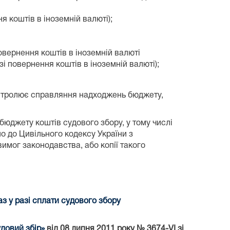
 коштів в іноземній валюті);
овернення коштів в іноземній валюті
зі повернення коштів в іноземній валюті);
онтролює справляння надходжень бюджету,
юджету коштів судового збору, у тому числі
о до Цивільного кодексу України з
имог законодавства, або копії такого
 у разі сплати судового збору
довий збір»
від 08 липня 2011 року № 3674-VI зі