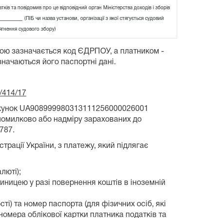
ків та повідомив про це відповідний орган Міністерства доходів і зборів
_______
(ПІБ чи назва установи, організації з якої стягується судовий
ягнення судового збору)
бою зазначається код ЄДРПОУ, а платником -
значаються його паспортні дані.
/414/17
рахунок UA908999980313111256000026001
помилково або надміру зарахованих до
787.
рації України, з платежу, який підлягає
люті);
атиницею у разі повернення коштів в іноземній
ті) та номер паспорта (для фізичних осіб, які
номера облікової картки платника податків та