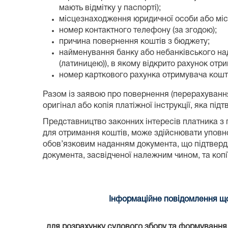
мають відмітку у паспорті);
місцезнаходження юридичної особи або місц
номер контактного телефону (за згодою);
причина повернення коштів з бюджету;
найменування банку або небанківського над
(латиницею)), в якому відкрито рахунок отри
номер карткового рахунка отримувача коштів
Разом із заявою про повернення (перерахуванн
оригінал або копія платіжної інструкції, яка п
Представництво законних інтересів платника з 
для отримання коштів, може здійснювати уповно
обов’язковим наданням документа, що підтвердж
документа, засвідченої належним чином, та коп
Інформаційне повідомлення що
для розрахунку судового збору та формування к