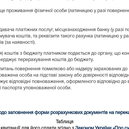
е проживання фізичної особи (латиницею у разі повернення
авача платіжних послуг, місцезнаходження банку (у разі п
мувача коштів, та реквізити такого рахунка (латиницею у ра
 (за наявності).
я) коштів з бюджету платником подається до органу, що к
ідтверджує перерахування коштів до бюджету.
питань повернення помилково або надміру зарахованих до б
важена особа на підставі закону або довіреності відповідн
ує відповідні повноваження, оформленого відповідно до в
ії паспорта уповноваженої особи.
до заповнення форми розрахункових документів на переказ
Таблиця
витанції для його сплати згідно з
Законом України «Про су