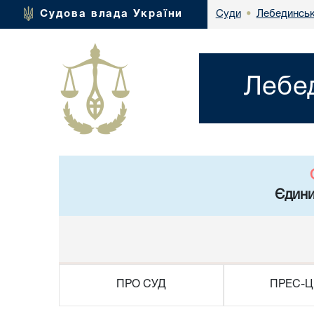
Лебединськ
Судова влада України
Суди
•
Лебе
Єдини
ПРО СУД
ПРЕС-Ц