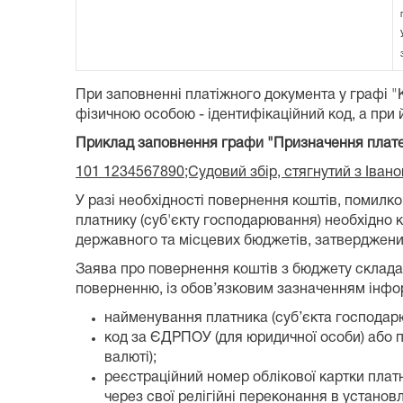
При заповненні платіжного документа у графі 
фізичною особою - ідентифікаційний код, а при й
Приклад заповнення графи "Призначення плат
101 1234567890;Судовий збір, стягнутий з Іван
У разі необхідності повернення коштів, поми
платнику (суб'єкту господарювання) необхідно
державного та місцевих бюджетів, затвердженим
Заява про повернення коштів з бюджету складає
поверненню, із обов’язковим зазначенням інформ
найменування платника (суб’єкта господарю
код за ЄДРПОУ (для юридичної особи) або пр
валюті);
реєстраційний номер облікової картки платни
через свої релігійні переконання в установ