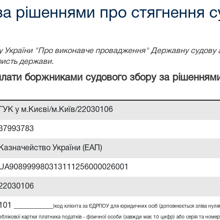
за рішеннями про стягнення с
ону України "Про виконавче провадження" Державну судову 
ристь держави.
сплати боржниками судового збору за рішенням
ГУК у м.Києві/м.Київ/22030106
37993783
Казначейство України (ЕАП)
UA908999980313111256000026001
22030106
101 __________
(код клієнта за ЄДРПОУ для юридичних осіб (доповнюється зліва нул
облікової картки платника податків - фізичної особи (завжди має 10 цифр) або серія та номер