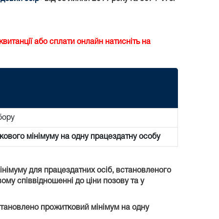
витанції або сплати онлайн натисніть на
бору
кового мінімуму на одну працездатну особу
мінімуму для працездатних осіб, встановленого
вому співвідношенні до ціни позову та у
встановлено прожитковий мінімум на одну