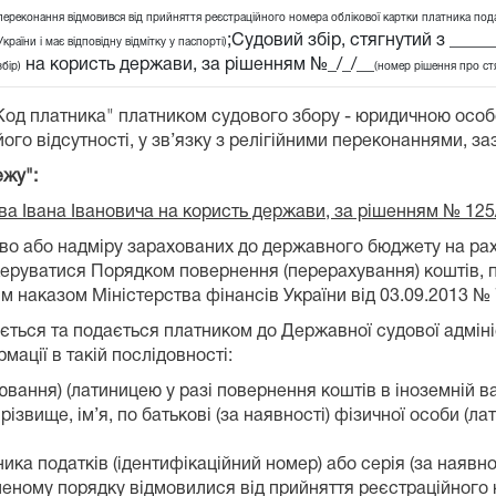
переконання відмовився від прийняття реєстраційного номера облікової картки платника подат
;Судовий збір, стягнутий з ____
України і має відповідну відмітку у паспорті)
на користь держави, за рішенням №_/_/__
збір)
(номер рішення про ст
"Код платника" платником судового збору - юридичною осо
ого відсутності, у зв’язку з релігійними переконаннями, за
ежу":
ова Івана Івановича на користь держави, за рішенням № 125
лково або надміру зарахованих до державного бюджету на 
 керуватися Порядком повернення (перерахування) коштів, 
 наказом Міністерства фінансів України від 03.09.2013 № 
ться та подається платником до Державної судової адмініст
ації в такій послідовності:
вання) (латиницею у разі повернення коштів в іноземній ва
ізвище, ім’я, по батькові (за наявності) фізичної особи (л
ка податків (ідентифікаційний номер) або серія (за наявнос
леному порядку відмовилися від прийняття реєстраційного 