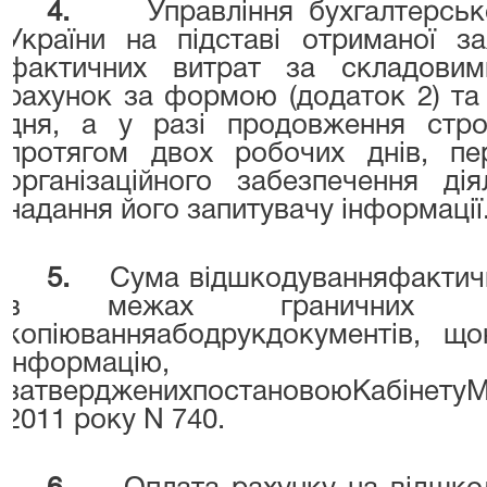
4.
Управління бухгалтерськ
України на підставі отриманої з
фактичних витрат за складовим
рахунок за формою (додаток 2) та
дня, а у разі продовження стро
протягом двох робочих днів, пе
організаційного забезпечення д
надання його запитувачу інформації
5.
Сума відшкодуванняфактич
в межах граничних 
копіюванняабодрукдокументів, щ
інформацію,
затвердженихпостановоюКабінетуМі
2011 року
N
740.