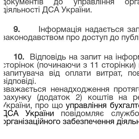
документів до управління орга
діяльності ДСА України.
9.
Інформація надається зап
законодавством про доступ до публі
10.
Відповідь на запит на інфо
сторінок (починаючи з 11 сторінки)
запитувача від оплати витрат, по
відповіді.
вважається ненадходження протяго
рахунку (додаток 2) коштів на 
України, про що
управління бухгалте
ДСА України
повідомляє служб
організаційного забезпечення діяль