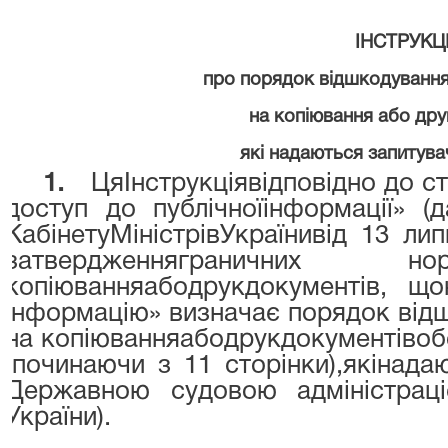
ІНСТРУКЦ
про порядок відшкодування
на копіювання або дру
які надаються запитува
1.
ЦяІнструкціявідповідно до с
доступ до публічноїінформації»
(да
КабінетуМіністрівУкраїнивід 13 л
затвердженнягранични
копіюванняабодрукдокументів, щ
інформацію» визначає порядок від
на копіюванняабодрукдокументів
об
(починаючи з 11 сторінки),
якінада
Державною судовою адміністрац
України).