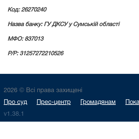
Код: 26270240
Назва банку: ГУ ДКСУ у Сумській області
МФО: 837013
Р/Р: 31257272210526
2026 © Всі права захищені
Про суд
Прес-центр
Громадянам
Пока
v1.38.1