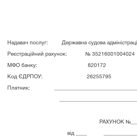
Надавач послуг:
Державна судова адміністраці
Реєстраційний рахунок:
№ 35216001004024
МФО банку:
820172
Код ЄДРПОУ:
26255795
Платник:
_____________________________
____________________________
РАХУНОК №__
від ____
____________