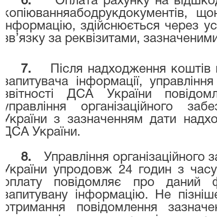
6.
Оплата рахунку на відшко
копіюванняабодрукдокументів, щ
інформацію,
здійснюється через ус
зв’язку за реквізитами, зазначеними
7.
Після надходження коштів 
запитувача інформації, управління
звітності ДСА України повідо
управління організаційного заб
України з зазначенням дати надх
ДСА України.
8.
Управління організаційного 
України упродовж 24 годин з часу
оплату повідомляє про даний ф
запитувану інформацію. Не пізніш
отримання повідомлення зазначе