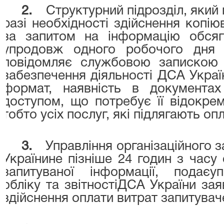
2.
Структурний підрозділ, який 
разі необхідності здійснення копі
за запитом на інформацію обсяг
упродовж одного робочого дня 
повідомляє службовою запискою у
забезпечення діяльності ДСА Україн
формат, наявність в документа
доступом, що потребує її відокре
тобто усіх послуг, які підлягають оп
3.
Управління організаційного 
Українине пізніше 24 годин з часу
запитуваної інформації, подаєу
обліку та звітностіДСА України за
здійснення оплати витрат запитувач