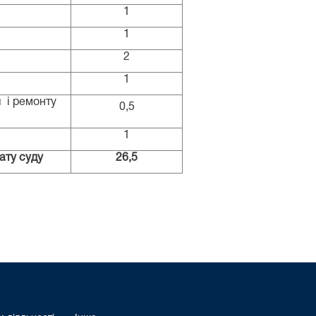
1
1
2
1
я
і ремонту
0,5
1
ату суду
2
6
,5