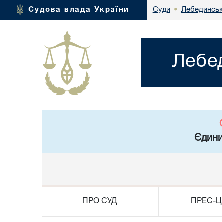
Лебединськ
Судова влада України
Суди
•
Лебе
Єдини
ПРО СУД
ПРЕС-Ц