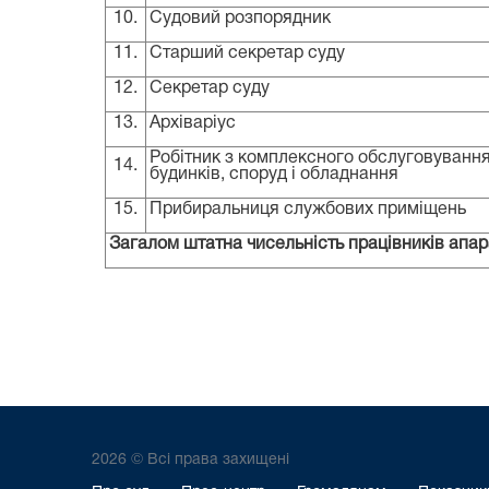
10.
Судовий розпорядник
1
1.
Старший секретар суду
1
2.
Секретар суду
1
3.
Архіваріус
Робітник з
комплексного
обслуговуванн
1
4.
будинків, споруд і обладнання
1
5.
Прибиральниця службових приміщень
Загалом штатна чисельність працівників апар
2026 © Всі права захищені