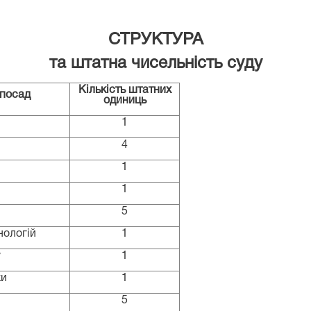
СТРУКТУРА
та штатна чисельність суду
Кількість штатних
 посад
одиниць
1
4
1
1
5
нологій
1
у
1
ки
1
5