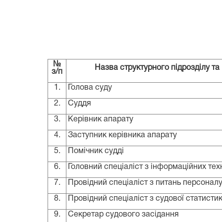
№
Назва структурного підрозділу та
з/п
1
.
Голова суду
2
.
Суддя
3
.
Керівник апарату
4.
Заступник керівника апарату
5.
Помічник судді
6.
Головний спеціаліст з інформаційних тех
7.
Провідний спеціаліст з питань персонал
8.
Провідний спеціаліст з судової статисти
9.
Секретар судового засідання